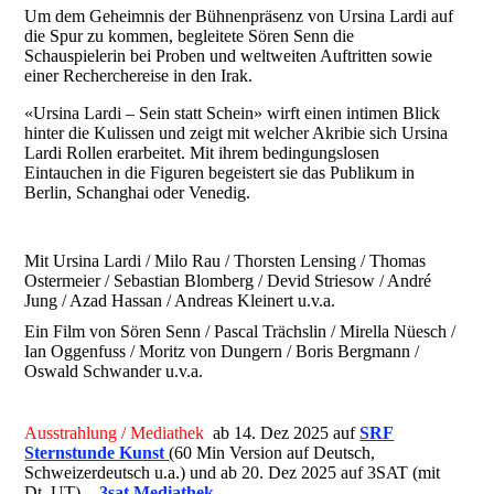
Um dem Geheimnis der Bühnenpräsenz von Ursina Lardi auf
die Spur zu kommen, begleitete Sören Senn die
Schauspielerin bei Proben und weltweiten Auftritten sowie
einer Recherchereise in den Irak.
«Ursina Lardi – Sein statt Schein» wirft einen intimen Blick
hinter die Kulissen und zeigt mit welcher Akribie sich Ursina
Lardi Rollen erarbeitet. Mit ihrem bedingungslosen
Eintauchen in die Figuren begeistert sie das Publikum in
Berlin, Schanghai oder Venedig.
Mit Ursina Lardi / Milo Rau / Thorsten Lensing / Thomas
Ostermeier / Sebastian Blomberg / Devid Striesow / André
Jung / Azad Hassan / Andreas Kleinert u.v.a.
Ein Film von Sören Senn / Pascal Trächslin / Mirella Nüesch /
Ian Oggenfuss / Moritz von Dungern / Boris Bergmann /
Oswald Schwander u.v.a.
Ausstrahlung / Mediathek
ab 14. Dez 2025 auf
SRF
Sternstunde Kunst
(60 Min Version auf Deutsch,
Schweizerdeutsch u.a.) und ab 20. Dez 2025 auf 3SAT (mit
Dt. UT) -
3sat Mediathek